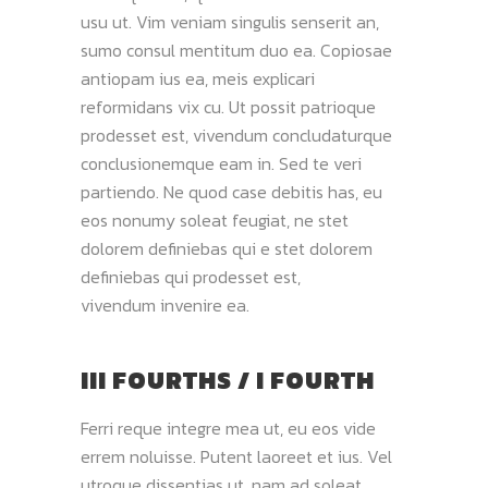
usu ut. Vim veniam singulis senserit an,
sumo consul mentitum duo ea. Copiosae
antiopam ius ea, meis explicari
reformidans vix cu. Ut possit patrioque
prodesset est, vivendum concludaturque
conclusionemque eam in. Sed te veri
partiendo. Ne quod case debitis has, eu
eos nonumy soleat feugiat, ne stet
dolorem definiebas qui e stet dolorem
definiebas qui prodesset est,
vivendum invenire ea.
III FOURTHS / I FOURTH
Ferri reque integre mea ut, eu eos vide
errem noluisse. Putent laoreet et ius. Vel
utroque dissentias ut, nam ad soleat