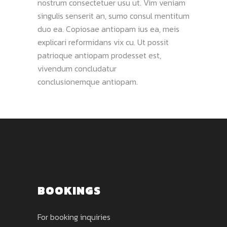
nostrum consectetuer usu ut. Vim veniam
singulis senserit an, sumo consul mentitum
duo ea. Copiosae antiopam ius ea, meis
explicari reformidans vix cu. Ut possit
patrioque antiopam prodesset est,
vivendum concludatur
conclusionemque antiopam.
BOOKINGS
For booking inquiries