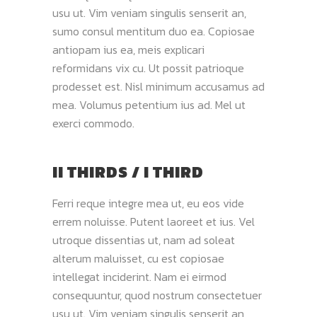
usu ut. Vim veniam singulis senserit an,
sumo consul mentitum duo ea. Copiosae
antiopam ius ea, meis explicari
reformidans vix cu. Ut possit patrioque
prodesset est. Nisl minimum accusamus ad
mea. Volumus petentium ius ad. Mel ut
exerci commodo.
II THIRDS / I THIRD
Ferri reque integre mea ut, eu eos vide
errem noluisse. Putent laoreet et ius. Vel
utroque dissentias ut, nam ad soleat
alterum maluisset, cu est copiosae
intellegat inciderint. Nam ei eirmod
consequuntur, quod nostrum consectetuer
usu ut. Vim veniam singulis senserit an,