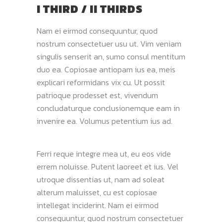
I THIRD / II THIRDS
Nam ei eirmod consequuntur, quod
nostrum consectetuer usu ut. Vim veniam
singulis senserit an, sumo consul mentitum
duo ea. Copiosae antiopam ius ea, meis
explicari reformidans vix cu. Ut possit
patrioque prodesset est, vivendum
concludaturque conclusionemque eam in
invenire ea. Volumus petentium ius ad.
Ferri reque integre mea ut, eu eos vide
errem noluisse. Putent laoreet et ius. Vel
utroque dissentias ut, nam ad soleat
alterum maluisset, cu est copiosae
intellegat inciderint. Nam ei eirmod
consequuntur, quod nostrum consectetuer