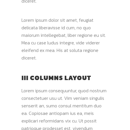
diceret.
Lorem ipsum dolor sit amet, feugiat
delicata liberavisse id cum, no quo
maiorum intellegebat, liber regione eu sit.
Mea cu case ludus integre, vide viderer
eleifend ex mea. His at soluta regione
diceret.
III COLUMNS LAYOUT
Lorem ipsum consequuntur, quod nostrum
consectetuer usu ut. Vim veniam singulis
senserit an, sumo consul mentitum duo
ea. Copiosae antiopam ius ea, meis
explicari reformidans vix cu. Ut possit
patrioque prodesset est, vivendum