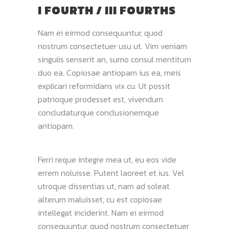
I FOURTH / III FOURTHS
Nam ei eirmod consequuntur, quod
nostrum consectetuer usu ut. Vim veniam
singulis senserit an, sumo consul mentitum
duo ea. Copiosae antiopam ius ea, meis
explicari reformidans vix cu. Ut possit
patrioque prodesset est, vivendum
concludaturque conclusionemque
antiopam.
Ferri reque integre mea ut, eu eos vide
errem noluisse. Putent laoreet et ius. Vel
utroque dissentias ut, nam ad soleat
alterum maluisset, cu est copiosae
intellegat inciderint. Nam ei eirmod
consequuntur, quod nostrum consectetuer