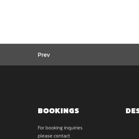
Prev
BOOKINGS
DE
For booking inquiries
please contact