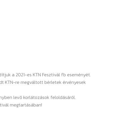
ítjuk a 2021-es KTN Fesztivál fb eseményét.
t KTN-re megváltott bérletek érvényesek
yben levő korlátozások feloldásáról.
tivál megtartásában!