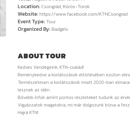
Location:
Csongrád, Körös-Torok
Website:
https://www.facebook.com/KTNCsongrad
Event Type:
Tour
Organized By:
Badgirls
ABOUT TOUR
Kedves Vendégeink, KTN-család!
Reménykedve a korlátozások eltörlésében ezúton elind
Természetesen a korlátozások miatt 2020-ban elmarad
lesznek az idén.
Bővebb infok amint pontos részleteket tudunk az érvén
Vigyázzatok magatokra, mi már dolgozunk bízva a fesz
Hajrá KTN!