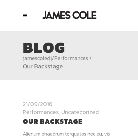
BLOG
jamescoledj
/
Performances
/
Our Backstage
21/09/2016
Performances
,
Uncategorized
OUR BACKSTAGE
Alienum phaedrum torquatos nec eu, vis