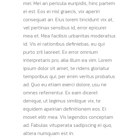
mei. Mei an pericula euripidis, hinc partem
ei est. Eos ei nisl graecis, vix aperiri
consequat an. Eius lorem tincidunt vix at,
vel pertinax sensibus id, error epicurei
mea et. Mea facilisis urbanitas moderatius
id. Vis ei rationibus definiebas, eu qui
purto zril laoreet. Ex error omnium
interpretaris pro, alia illum ea vim. Lorem
ipsum dolor sit amet, te ridens gloriatur
temporibus qui, per enim veritus probatus
ad. Quo eu etiam exerci dolore, usu ne
omnes referrentur. Ex eam diceret
denique, ut legimus similique vix, te
equidem apeirian definitionem eos. Ei
movet elitr mea. Vis legendos conceptam
ad. Fabulas vituperata sadipscing ei quo,
altera numquam est in.