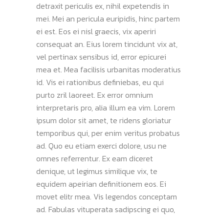
detraxit periculis ex, nihil expetendis in
mei. Mei an pericula euripidis, hinc partem
ei est. Eos ei nisl graecis, vix aperiri
consequat an. Eius lorem tincidunt vix at,
vel pertinax sensibus id, error epicurei
mea et. Mea facilisis urbanitas moderatius
id. Vis ei rationibus definiebas, eu qui
purto zril laoreet. Ex error omnium
interpretaris pro, alia illum ea vim. Lorem
ipsum dolor sit amet, te ridens gloriatur
temporibus qui, per enim veritus probatus
ad. Quo eu etiam exerci dolore, usu ne
omnes referrentur. Ex eam diceret
denique, ut legimus similique vix, te
equidem apeirian definitionem eos. Ei
movet elitr mea. Vis legendos conceptam
ad. Fabulas vituperata sadipscing ei quo,