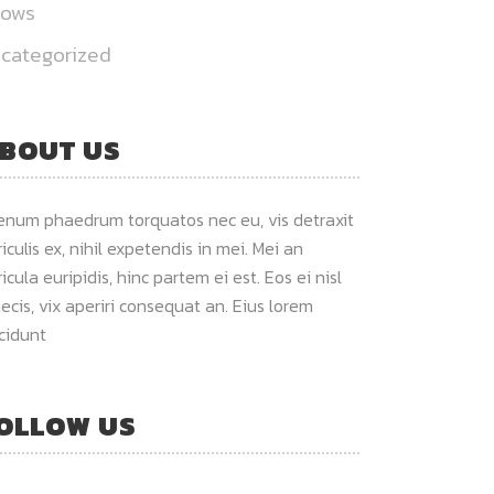
hows
categorized
BOUT US
ienum phaedrum torquatos nec eu, vis detraxit
iculis ex, nihil expetendis in mei. Mei an
icula euripidis, hinc partem ei est. Eos ei nisl
ecis, vix aperiri consequat an. Eius lorem
ncidunt
OLLOW US