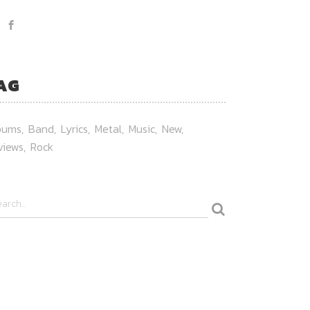
AG
bums
Band
Lyrics
Metal
Music
New
views
Rock