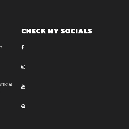
CHECK MY SOCIALS
ep
ficial
u