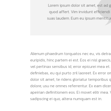
Lorem ipsum dolor sit amet, est ad gr
quod affert. Vim invidunt efficiendi
suas laudem. Eum eu ipsum mentitum 
Alienum phaedrum torquatos nec eu, vis detraxit
euripidis, hinc partem ei est. Eos ei nisl graeci
vel pertinax sensibus id, error epicurei mea et.
definiebas, eu qui purto zril laoreet. Ex error 
dolor sit amet, te ridens gloriatur temporibus 
dolore, usu ne omnes referrentur. Ex eam dicer
apeirian definitionem eos. Ei movet elitr mea
sadipscing ei quo, altera numquam est in.