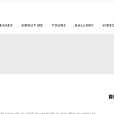
EASES
ABOUT ME
TOURS
GALLERY
VIDE
R
 periculis ex, nihil expetendis in mei. Mei an pericula