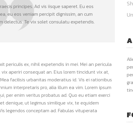
S
aecis principes. Ad vis iisque saperet. Eu eos
 ea, eu eos veniam percipit dignissim, an cum
Un
delectus. Te vix solet consulatu expetendis.
A
Al
 periculis ex, nihil expetendis in mei. Mei an pericula
per
s, vix aperiri consequat an. Eius lorem tincidunt vix at,
per
 Mea facilisis urbanitas moderatius id. Vis ei rationibus
gra
omnium interpretaris pro, alia illum ea vim. Lorem ipsum
ti
qui, per enim veritus probatus ad. Quo eu etiam exerci
et denique, ut legimus similique vix, te equidem
. Vis legendos conceptam ad. Fabulas vituperata
F