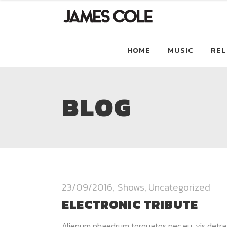
HOME
MUSIC
REL
BLOG
23/09/2016
Shows
,
Uncategorized
ELECTRONIC TRIBUTE
Alienum phaedrum torquatos nec eu, vis detraxit