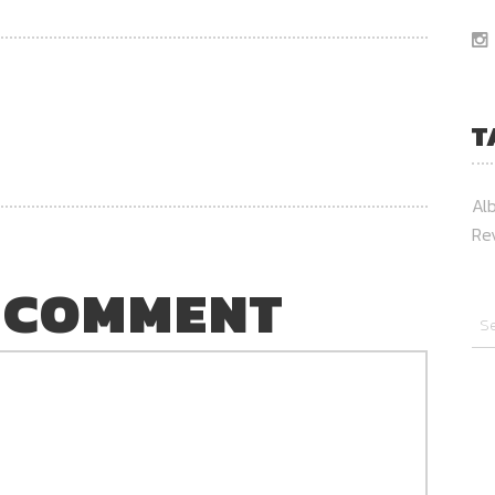
T
Al
Re
 COMMENT