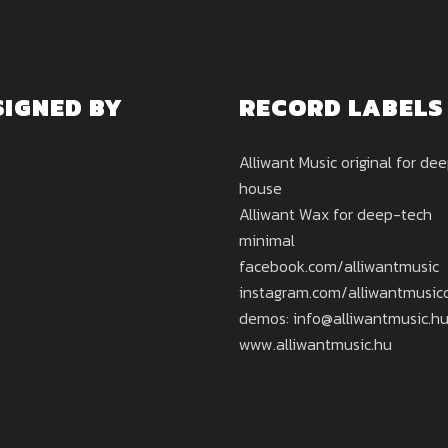
SIGNED BY
RECORD LABELS
Alliwant Music original for de
house
Alliwant Wax for deep-tech
minimal
facebook.com/alliwantmusic
instagram.com/alliwantmusicof
demos: info@alliwantmusic.h
www.alliwantmusic.hu