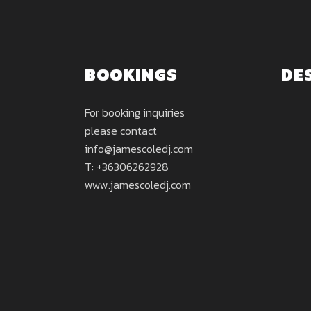
BOOKINGS
DE
For booking inquiries
please contact
info@jamescoledj.com
T: +36306262928
www.jamescoledj.com