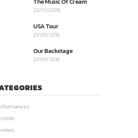
The Music Of Cream
23/03/2016
USA Tour
21/09/2016
Our Backstage
21/09/2016
ATEGORIES
rformances
cords
views