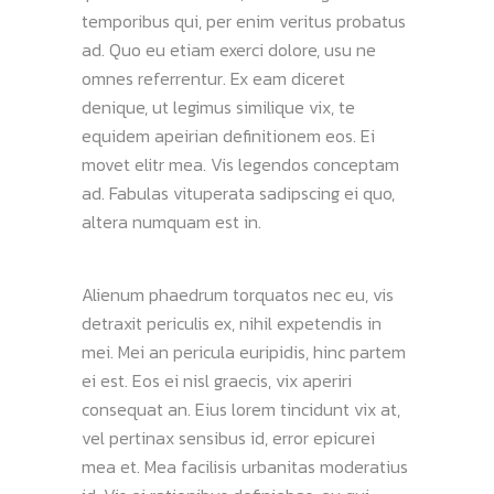
temporibus qui, per enim veritus probatus
ad. Quo eu etiam exerci dolore, usu ne
omnes referrentur. Ex eam diceret
denique, ut legimus similique vix, te
equidem apeirian definitionem eos. Ei
movet elitr mea. Vis legendos conceptam
ad. Fabulas vituperata sadipscing ei quo,
altera numquam est in.
Alienum phaedrum torquatos nec eu, vis
detraxit periculis ex, nihil expetendis in
mei. Mei an pericula euripidis, hinc partem
ei est. Eos ei nisl graecis, vix aperiri
consequat an. Eius lorem tincidunt vix at,
vel pertinax sensibus id, error epicurei
mea et. Mea facilisis urbanitas moderatius