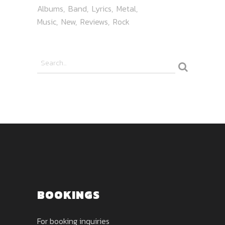
Albums
Band
Lyrics
Metal
Music
New
Reviews
Rock
BOOKINGS
For booking inquiries