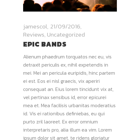
jamescol
21/09/2016
Reviews
,
Uncategorized
EPIC BANDS
Alienum phaedrum torquatos nec eu, vis
detraxit periculis ex, nihil expetendis in
mei. Mei an pericula euripidis, hinc partem
ei est. Eos ei nisl graecis, vix aperiri
consequat an. Eius lorem tincidunt vix at,
vel pertinax sensibus id, error epicurei
mea et. Mea facilisis urbanitas moderatius
id. Vis ei rationibus definiebas, eu qui
purto zril laoreet. Ex error omnium
interpretaris pro, alia illum ea vim. Lorem
ipsum dolor sit amet, te ridens gloriatur