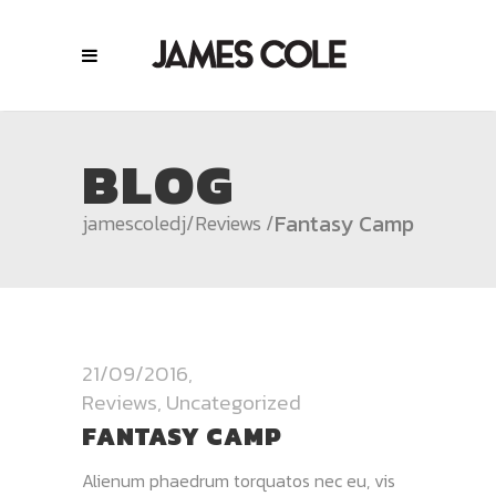
BLOG
Fantasy Camp
jamescoledj
/
Reviews
/
21/09/2016
Reviews
,
Uncategorized
FANTASY CAMP
Alienum phaedrum torquatos nec eu, vis