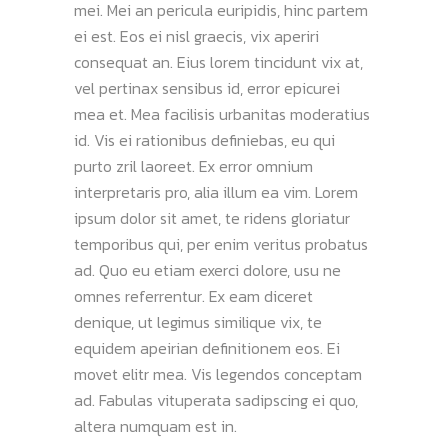
mei. Mei an pericula euripidis, hinc partem
ei est. Eos ei nisl graecis, vix aperiri
consequat an. Eius lorem tincidunt vix at,
vel pertinax sensibus id, error epicurei
mea et. Mea facilisis urbanitas moderatius
id. Vis ei rationibus definiebas, eu qui
purto zril laoreet. Ex error omnium
interpretaris pro, alia illum ea vim. Lorem
ipsum dolor sit amet, te ridens gloriatur
temporibus qui, per enim veritus probatus
ad. Quo eu etiam exerci dolore, usu ne
omnes referrentur. Ex eam diceret
denique, ut legimus similique vix, te
equidem apeirian definitionem eos. Ei
movet elitr mea. Vis legendos conceptam
ad. Fabulas vituperata sadipscing ei quo,
altera numquam est in.