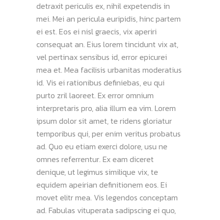
detraxit periculis ex, nihil expetendis in
mei. Mei an pericula euripidis, hinc partem
ei est. Eos ei nisl graecis, vix aperiri
consequat an. Eius lorem tincidunt vix at,
vel pertinax sensibus id, error epicurei
mea et. Mea facilisis urbanitas moderatius
id. Vis ei rationibus definiebas, eu qui
purto zril laoreet. Ex error omnium
interpretaris pro, alia illum ea vim. Lorem
ipsum dolor sit amet, te ridens gloriatur
temporibus qui, per enim veritus probatus
ad. Quo eu etiam exerci dolore, usu ne
omnes referrentur. Ex eam diceret
denique, ut legimus similique vix, te
equidem apeirian definitionem eos. Ei
movet elitr mea. Vis legendos conceptam
ad. Fabulas vituperata sadipscing ei quo,