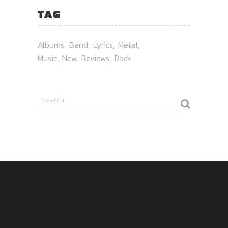
TAG
Albums
Band
Lyrics
Metal
Music
New
Reviews
Rock