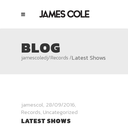
BLOG
Latest Shows
jamescoledj
/
Records
/
jamescol
28/09/2016
Records
,
Uncategorized
LATEST SHOWS