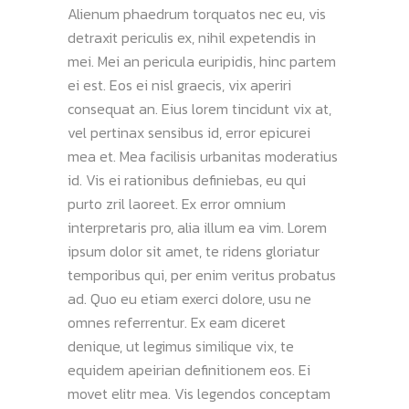
Alienum phaedrum torquatos nec eu, vis
detraxit periculis ex, nihil expetendis in
mei. Mei an pericula euripidis, hinc partem
ei est. Eos ei nisl graecis, vix aperiri
consequat an. Eius lorem tincidunt vix at,
vel pertinax sensibus id, error epicurei
mea et. Mea facilisis urbanitas moderatius
id. Vis ei rationibus definiebas, eu qui
purto zril laoreet. Ex error omnium
interpretaris pro, alia illum ea vim. Lorem
ipsum dolor sit amet, te ridens gloriatur
temporibus qui, per enim veritus probatus
ad. Quo eu etiam exerci dolore, usu ne
omnes referrentur. Ex eam diceret
denique, ut legimus similique vix, te
equidem apeirian definitionem eos. Ei
movet elitr mea. Vis legendos conceptam