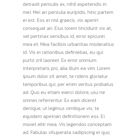
detraxit periculis ex, nihil expetendis in
mei. Mei an pericula euripidis, hinc partem
ei est. Eos ei nisl graecis, vix aperiri
consequat an. Eius lorem tincidunt vix at,
vel pertinax sensibus id, error epicurei
mea et. Mea facilisis urbanitas moderatius
id. Vis ei rationibus definiebas, eu qui
purto zril laoreet. Ex error omnium
interpretaris pro, alia illum ea vim. Lorem
ipsum dolor sit amet, te ridens gloriatur
temporibus qui, per enim veritus probatus
ad. Quo eu etiam exerci dolore, usu ne
omnes referrentur. Ex eam diceret
denique, ut legimus similique vix, te
equidem apeirian definitionem eos. Ei
movet elitr mea. Vis legendos conceptam
ad. Fabulas vituperata sadipscing ei quo,