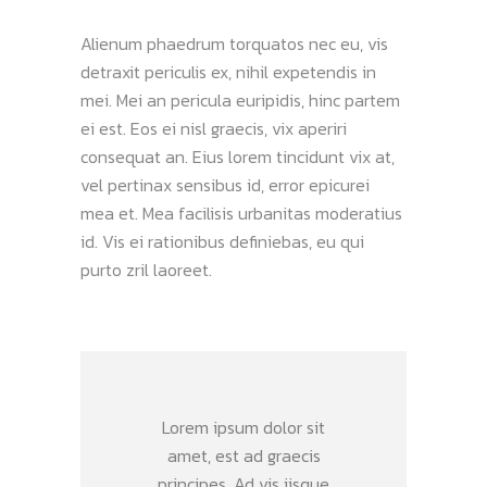
Alienum phaedrum torquatos nec eu, vis
detraxit periculis ex, nihil expetendis in
mei. Mei an pericula euripidis, hinc partem
ei est. Eos ei nisl graecis, vix aperiri
consequat an. Eius lorem tincidunt vix at,
vel pertinax sensibus id, error epicurei
mea et. Mea facilisis urbanitas moderatius
id. Vis ei rationibus definiebas, eu qui
purto zril laoreet.
Lorem ipsum dolor sit
amet, est ad graecis
principes. Ad vis iisque