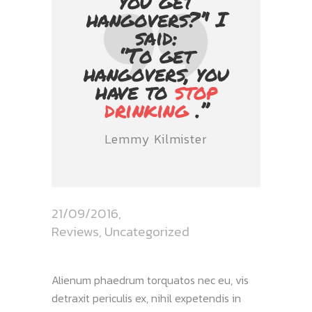
you get
hangovers?’' I
said:
‘’To get
hangovers, you
have to
stop
drinking
.’’
Lemmy Kilmister
21/09/2016
Reviews
,
Uncategorized
Alienum phaedrum torquatos nec eu, vis
detraxit periculis ex, nihil expetendis in