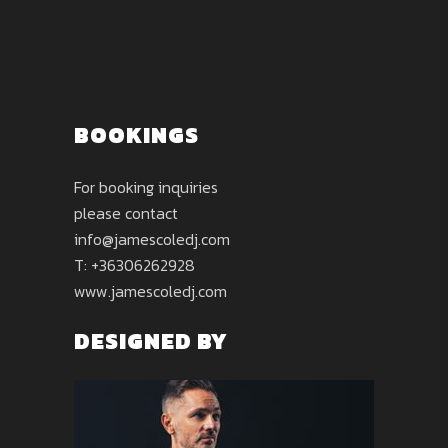
BOOKINGS
For booking inquiries
please contact
info@jamescoledj.com
T: +36306262928
www.jamescoledj.com
DESIGNED BY