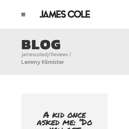
BLOG
jamescoledj
/
Reviews
/
Lemmy Kilmister
A kid once
asked me: ‘’Do