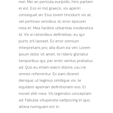
mei. Mei an pericula euripidis, hinc partem
ei est. Eos ei nisl graecis, vix aperiri
consequat an. Eius lorem tincidunt vix at,
vel pertinax sensibus id, error epicurei
mea et. Mea facilisis urbanitas moderatius
id. Vis ei rationibus definiebas, eu qui
purto zril laoreet. Ex error omnium
interpretaris pro, alia illum ea vim. Lorem
ipsum dolor sit amet, te ridens gloriatur
temporibus qui, per enim veritus probatus
ad. Quo eu etiam exerci dolore, usu ne
omnes referrentur. Ex eam diceret
denique, ut legimus similique vix, te
equidem apeirian definitionem eos. Ei
movet elitr mea. Vis legendos conceptam
ad. Fabulas vituperata sadipscing ei quo,
altera numquam est in.