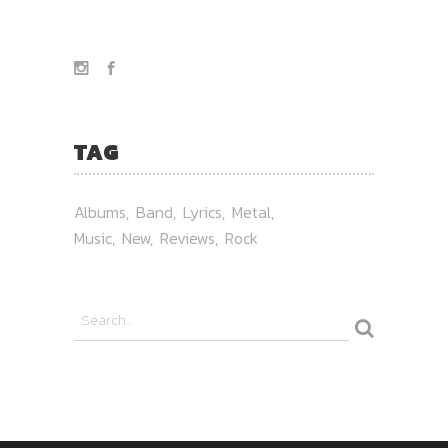
TAG
Albums
Band
Lyrics
Metal
Music
New
Reviews
Rock