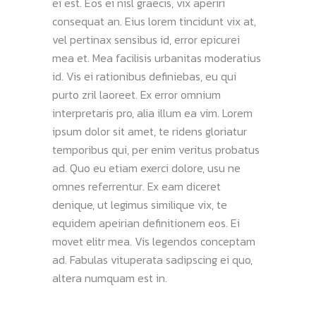
ei est. Eos ei nisl graecis, vix aperiri
consequat an. Eius lorem tincidunt vix at,
vel pertinax sensibus id, error epicurei
mea et. Mea facilisis urbanitas moderatius
id. Vis ei rationibus definiebas, eu qui
purto zril laoreet. Ex error omnium
interpretaris pro, alia illum ea vim. Lorem
ipsum dolor sit amet, te ridens gloriatur
temporibus qui, per enim veritus probatus
ad. Quo eu etiam exerci dolore, usu ne
omnes referrentur. Ex eam diceret
denique, ut legimus similique vix, te
equidem apeirian definitionem eos. Ei
movet elitr mea. Vis legendos conceptam
ad. Fabulas vituperata sadipscing ei quo,
altera numquam est in.