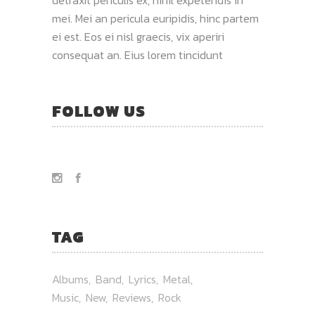
detraxit periculis ex, nihil expetendis in
mei. Mei an pericula euripidis, hinc partem
ei est. Eos ei nisl graecis, vix aperiri
consequat an. Eius lorem tincidunt
FOLLOW US
TAG
Albums
Band
Lyrics
Metal
Music
New
Reviews
Rock