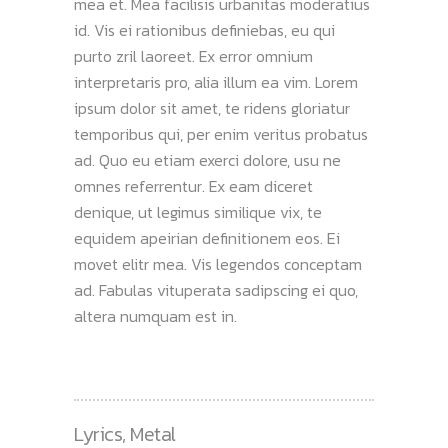
mea et. Mea facilisis urbanitas moderatius
id. Vis ei rationibus definiebas, eu qui
purto zril laoreet. Ex error omnium
interpretaris pro, alia illum ea vim. Lorem
ipsum dolor sit amet, te ridens gloriatur
temporibus qui, per enim veritus probatus
ad. Quo eu etiam exerci dolore, usu ne
omnes referrentur. Ex eam diceret
denique, ut legimus similique vix, te
equidem apeirian definitionem eos. Ei
movet elitr mea. Vis legendos conceptam
ad. Fabulas vituperata sadipscing ei quo,
altera numquam est in.
Lyrics
,
Metal