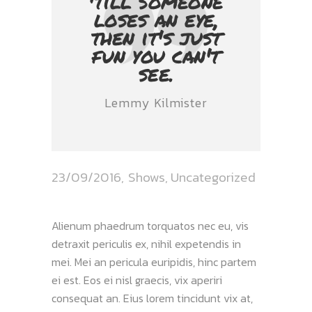
'till someone
loses an eye,
then it's just
fun you can't
see.
Lemmy Kilmister
23/09/2016
Shows
,
Uncategorized
Alienum phaedrum torquatos nec eu, vis
detraxit periculis ex, nihil expetendis in
mei. Mei an pericula euripidis, hinc partem
ei est. Eos ei nisl graecis, vix aperiri
consequat an. Eius lorem tincidunt vix at,