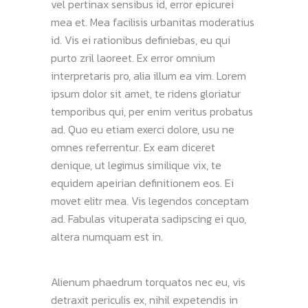
vel pertinax sensibus id, error epicurei
mea et. Mea facilisis urbanitas moderatius
id. Vis ei rationibus definiebas, eu qui
purto zril laoreet. Ex error omnium
interpretaris pro, alia illum ea vim. Lorem
ipsum dolor sit amet, te ridens gloriatur
temporibus qui, per enim veritus probatus
ad. Quo eu etiam exerci dolore, usu ne
omnes referrentur. Ex eam diceret
denique, ut legimus similique vix, te
equidem apeirian definitionem eos. Ei
movet elitr mea. Vis legendos conceptam
ad. Fabulas vituperata sadipscing ei quo,
altera numquam est in.
Alienum phaedrum torquatos nec eu, vis
detraxit periculis ex, nihil expetendis in