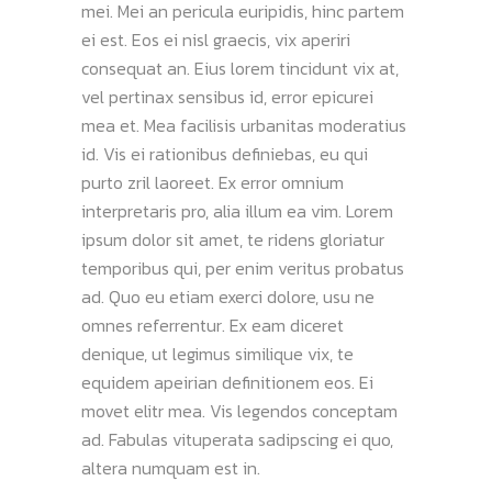
mei. Mei an pericula euripidis, hinc partem
ei est. Eos ei nisl graecis, vix aperiri
consequat an. Eius lorem tincidunt vix at,
vel pertinax sensibus id, error epicurei
mea et. Mea facilisis urbanitas moderatius
id. Vis ei rationibus definiebas, eu qui
purto zril laoreet. Ex error omnium
interpretaris pro, alia illum ea vim. Lorem
ipsum dolor sit amet, te ridens gloriatur
temporibus qui, per enim veritus probatus
ad. Quo eu etiam exerci dolore, usu ne
omnes referrentur. Ex eam diceret
denique, ut legimus similique vix, te
equidem apeirian definitionem eos. Ei
movet elitr mea. Vis legendos conceptam
ad. Fabulas vituperata sadipscing ei quo,
altera numquam est in.