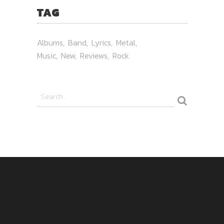
TAG
Albums
Band
Lyrics
Metal
Music
New
Reviews
Rock