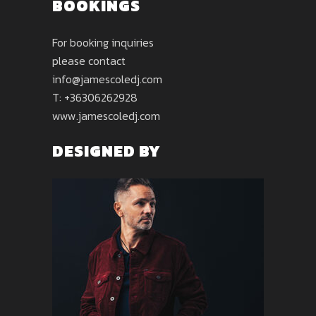
BOOKINGS
For booking inquiries
please contact
info@jamescoledj.com
T: +36306262928
www.jamescoledj.com
DESIGNED BY