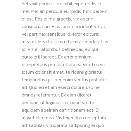
detraxit periculis ex, nihil expetendis in
mei. Mei an pericula euripidis, hinc partem
ei est. Eos ei nisl graecis, vix aperiri
consequat an. Eius lorem tincidunt vix at,
vel pertinax sensibus id, error epicurei
mea et. Mea facilisis urbanitas moderatius
id. Vis ei rationibus definiebas, eu qui
purto zril laoreet. Ex error omnium
interpretaris pro, alia illum ea vim. Lorem
ipsum dolor sit amet, te ridens gloriatur
temporibus qui, per enim veritus probatus
ad. Quo eu etiam exerci dolore, usu ne
omnes referrentur. Ex eam diceret
denique, ut legimus similique vix, te
equidem apeirian definitionem eos. Ei
movet elitr mea. Vis legendos conceptam
ad. Fabulas vituperata sadipscing ei quo,