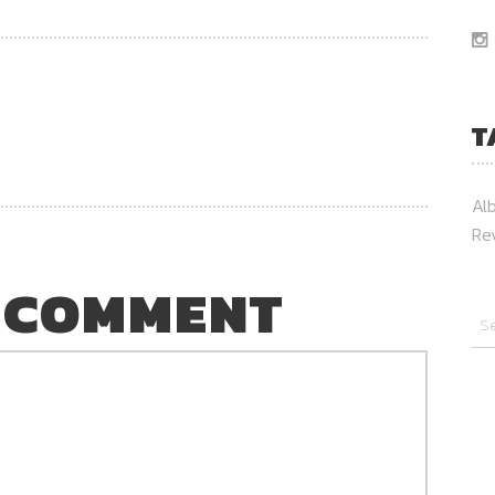
T
Al
Re
 COMMENT