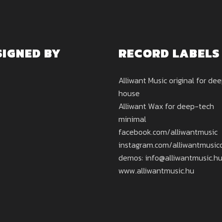
SIGNED BY
RECORD LABELS
Alliwant Music original for de
house
Alliwant Wax for deep-tech
minimal
facebook.com/alliwantmusic
instagram.com/alliwantmusicof
demos: info@alliwantmusic.h
www.alliwantmusic.hu