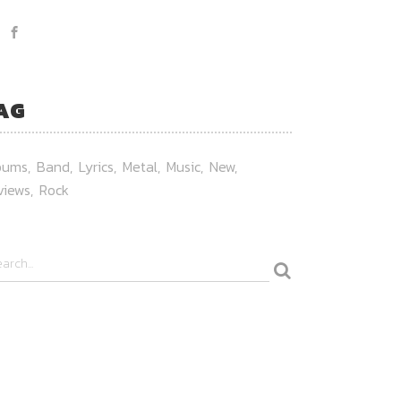
AG
bums
Band
Lyrics
Metal
Music
New
views
Rock