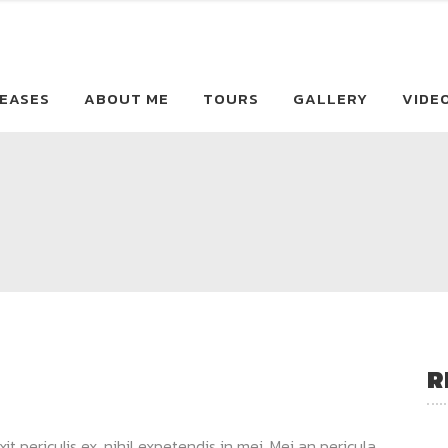
EASES
ABOUT ME
TOURS
GALLERY
VIDE
R
 periculis ex, nihil expetendis in mei. Mei an pericula