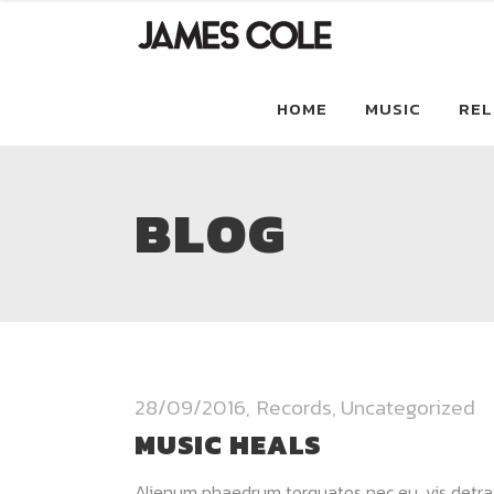
HOME
MUSIC
REL
BLOG
28/09/2016
Records
,
Uncategorized
MUSIC HEALS
Alienum phaedrum torquatos nec eu, vis detraxit