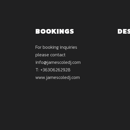
BOOKINGS
DE
For booking inquiries
please contact
info@jamescoledj.com
T: +36306262928
www.jamescoledj.com