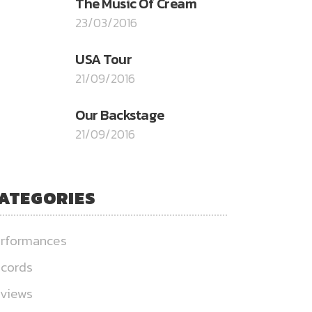
The Music Of Cream
23/03/2016
USA Tour
21/09/2016
Our Backstage
21/09/2016
ATEGORIES
rformances
cords
views