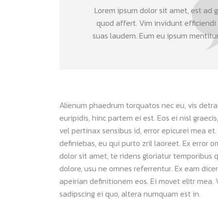
Lorem ipsum dolor sit amet, est ad gr
quod affert. Vim invidunt efficiendi
suas laudem. Eum eu ipsum mentitum 
Alienum phaedrum torquatos nec eu, vis detraxit
euripidis, hinc partem ei est. Eos ei nisl graeci
vel pertinax sensibus id, error epicurei mea et.
definiebas, eu qui purto zril laoreet. Ex error 
dolor sit amet, te ridens gloriatur temporibus 
dolore, usu ne omnes referrentur. Ex eam dicer
apeirian definitionem eos. Ei movet elitr mea
sadipscing ei quo, altera numquam est in.