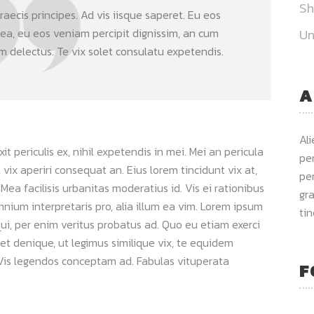
S
aecis principes. Ad vis iisque saperet. Eu eos
 ea, eu eos veniam percipit dignissim, an cum
Un
delectus. Te vix solet consulatu expetendis.
A
Al
 periculis ex, nihil expetendis in mei. Mei an pericula
per
s, vix aperiri consequat an. Eius lorem tincidunt vix at,
per
 Mea facilisis urbanitas moderatius id. Vis ei rationibus
gra
omnium interpretaris pro, alia illum ea vim. Lorem ipsum
ti
qui, per enim veritus probatus ad. Quo eu etiam exerci
et denique, ut legimus similique vix, te equidem
. Vis legendos conceptam ad. Fabulas vituperata
F