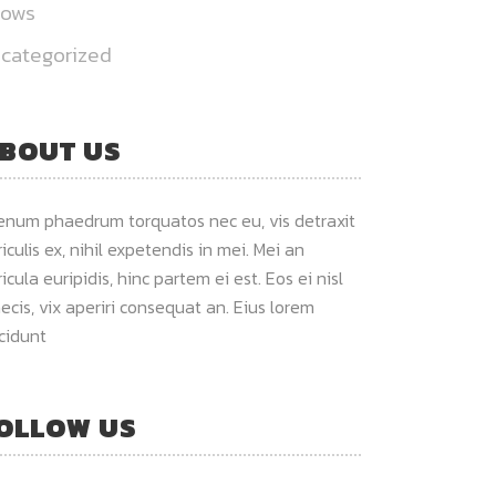
hows
categorized
BOUT US
ienum phaedrum torquatos nec eu, vis detraxit
iculis ex, nihil expetendis in mei. Mei an
icula euripidis, hinc partem ei est. Eos ei nisl
ecis, vix aperiri consequat an. Eius lorem
ncidunt
OLLOW US