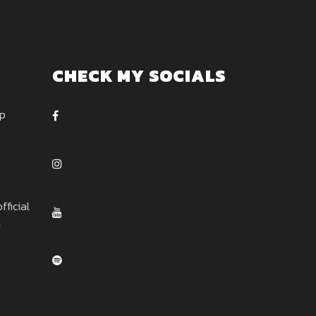
CHECK MY SOCIALS
ep
ficial
u