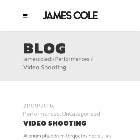
BLOG
jamescoledj
/
Performances
/
Video Shooting
21/09/2016
Performances
,
Uncategorized
VIDEO SHOOTING
Alienum phaedrum torquatos nec eu, vis