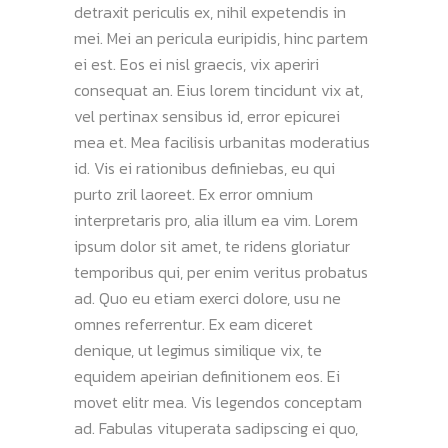
detraxit periculis ex, nihil expetendis in
mei. Mei an pericula euripidis, hinc partem
ei est. Eos ei nisl graecis, vix aperiri
consequat an. Eius lorem tincidunt vix at,
vel pertinax sensibus id, error epicurei
mea et. Mea facilisis urbanitas moderatius
id. Vis ei rationibus definiebas, eu qui
purto zril laoreet. Ex error omnium
interpretaris pro, alia illum ea vim. Lorem
ipsum dolor sit amet, te ridens gloriatur
temporibus qui, per enim veritus probatus
ad. Quo eu etiam exerci dolore, usu ne
omnes referrentur. Ex eam diceret
denique, ut legimus similique vix, te
equidem apeirian definitionem eos. Ei
movet elitr mea. Vis legendos conceptam
ad. Fabulas vituperata sadipscing ei quo,