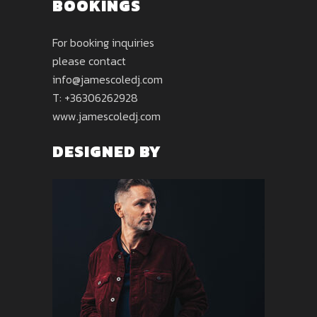
BOOKINGS
For booking inquiries
please contact
info@jamescoledj.com
T: +36306262928
www.jamescoledj.com
DESIGNED BY