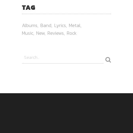
TAG
Albums
Band
Lyrics
Metal
Music
New
Reviews
Rock