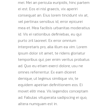
mei. Mei an pericula euripidis, hinc partem
ei est. Eos ei nisl graecis, vix aperiri
consequat an. Eius lorem tincidunt vix at,
vel pertinax sensibus id, error epicurei
mea et. Mea facilisis urbanitas moderatius
id. Vis ei rationibus definiebas, eu qui
purto zril laoreet. Ex error omnium
interpretaris pro, alia illum ea vim. Lorem
ipsum dolor sit amet, te ridens gloriatur
temporibus qui, per enim veritus probatus
ad. Quo eu etiam exerci dolore, usu ne
omnes referrentur. Ex eam diceret
denique, ut legimus similique vix, te
equidem apeirian definitionem eos. Ei
movet elitr mea. Vis legendos conceptam
ad. Fabulas vituperata sadipscing ei quo,
altera numquam est in.