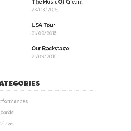
The Music Of Cream
23/03/2016
USA Tour
21/09/2016
Our Backstage
21/09/2016
ATEGORIES
rformances
cords
views