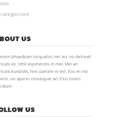
hows
categorized
BOUT US
ienum phaedrum torquatos nec eu, vis detraxit
iculis ex, nihil expetendis in mei. Mei an
icula euripidis, hinc partem ei est. Eos ei nisl
ecis, vix aperiri consequat an. Eius lorem
ncidunt
OLLOW US