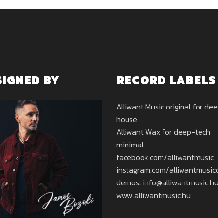
SIGNED BY
RECORD LABELS
Alliwant Music original for de
house
Alliwant Wax for deep-tech
minimal
facebook.com/alliwantmusic
instagram.com/alliwantmusicof
demos: info@alliwantmusic.h
www.alliwantmusic.hu