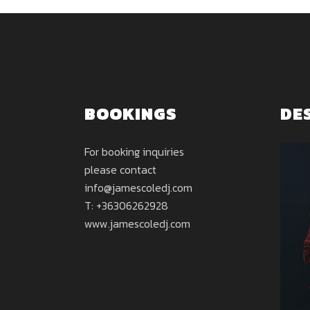
BOOKINGS
DE
For booking inquiries
please contact
info@jamescoledj.com
T: +36306262928
www.jamescoledj.com