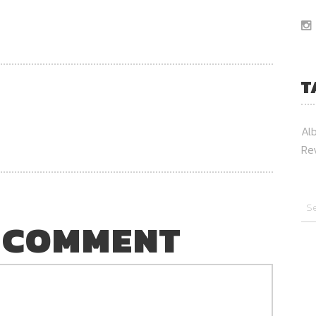
T
Al
Re
 COMMENT