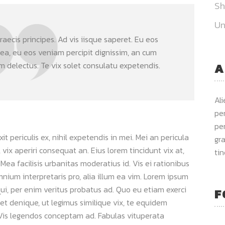
S
Un
aecis principes. Ad vis iisque saperet. Eu eos
 ea, eu eos veniam percipit dignissim, an cum
delectus. Te vix solet consulatu expetendis.
A
Al
per
per
 periculis ex, nihil expetendis in mei. Mei an pericula
gra
s, vix aperiri consequat an. Eius lorem tincidunt vix at,
ti
 Mea facilisis urbanitas moderatius id. Vis ei rationibus
omnium interpretaris pro, alia illum ea vim. Lorem ipsum
qui, per enim veritus probatus ad. Quo eu etiam exerci
F
et denique, ut legimus similique vix, te equidem
. Vis legendos conceptam ad. Fabulas vituperata