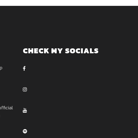
CHECK MY SOCIALS
ep
ficial
u