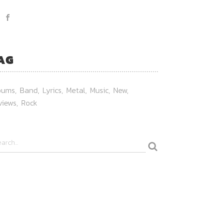
AG
bums
Band
Lyrics
Metal
Music
New
views
Rock