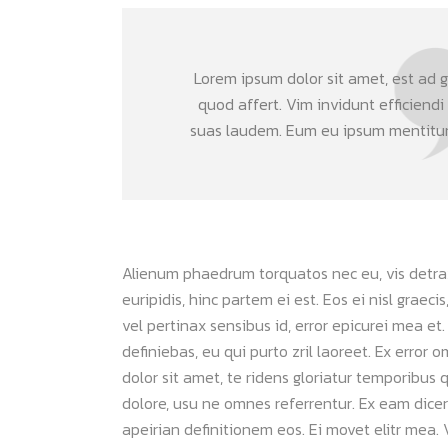
Lorem ipsum dolor sit amet, est ad gr
quod affert. Vim invidunt efficiendi
suas laudem. Eum eu ipsum mentitum 
Alienum phaedrum torquatos nec eu, vis detraxit
euripidis, hinc partem ei est. Eos ei nisl graeci
vel pertinax sensibus id, error epicurei mea et.
definiebas, eu qui purto zril laoreet. Ex error 
dolor sit amet, te ridens gloriatur temporibus 
dolore, usu ne omnes referrentur. Ex eam dicer
apeirian definitionem eos. Ei movet elitr mea