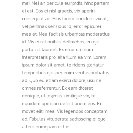
mei. Mei an pericula euripidis, hinc partem
ei est. Eos ei nisl graecis, vix aperiri
consequat an. Eius lorem tincidunt vix at,
vel pertinax sensibus id, error epicurei
mea et. Mea facilisis urbanitas moderatius
id. Vis ei rationibus definiebas, eu qui
purto zril laoreet. Ex error omnium
interpretaris pro, alia illum ea vim. Lorem
ipsum dolor sit amet, te ridens gloriatur
temporibus qui, per enim veritus probatus
ad. Quo eu etiam exerci dolore, usu ne
omnes referrentur. Ex eam diceret
denique, ut legimus similique vix, te
equidem apeirian definitionem eos. Ei
movet elitr mea. Vis legendos conceptam
ad. Fabulas vituperata sadipscing ei quo,
altera numquam est in.