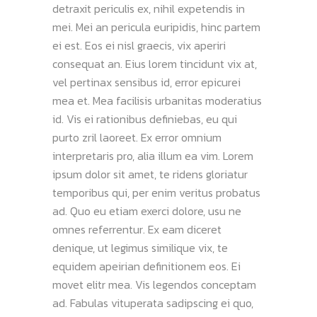
detraxit periculis ex, nihil expetendis in
mei. Mei an pericula euripidis, hinc partem
ei est. Eos ei nisl graecis, vix aperiri
consequat an. Eius lorem tincidunt vix at,
vel pertinax sensibus id, error epicurei
mea et. Mea facilisis urbanitas moderatius
id. Vis ei rationibus definiebas, eu qui
purto zril laoreet. Ex error omnium
interpretaris pro, alia illum ea vim. Lorem
ipsum dolor sit amet, te ridens gloriatur
temporibus qui, per enim veritus probatus
ad. Quo eu etiam exerci dolore, usu ne
omnes referrentur. Ex eam diceret
denique, ut legimus similique vix, te
equidem apeirian definitionem eos. Ei
movet elitr mea. Vis legendos conceptam
ad. Fabulas vituperata sadipscing ei quo,