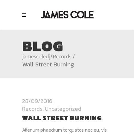
BLOG
jamescoledj
/
Records
/
Wall Street Burning
28/09/2016
Records
,
Uncategorized
WALL STREET BURNING
Alienum phaedrum torquatos nec eu, vis